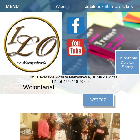
MENU
Więcej...
Jubileusz 80-lecia szkoły
Strona główna
Szkoła
Informacje o jubileuszu
Kandydaci
Rejestracja absolwentów
O nas
Uczniowie
Płatności za zjazd, bal
Galeria
Rodzice
Fotogaleria archiwaliów
Kontakt
Ogłoszenia
E-SZKOŁA
Kalendarium 1945-2025
Dyrekcji
Szkoły
Animacje (liczby, daty)
I LO im. J. Iwaszkiewicza
w Namysłowie,
ul. Mickiewicza
Odliczamy dni do zjazdu
12,
tel. (77) 410 70 60
Wolontariat
Indeks absolwentów
WSTECZ