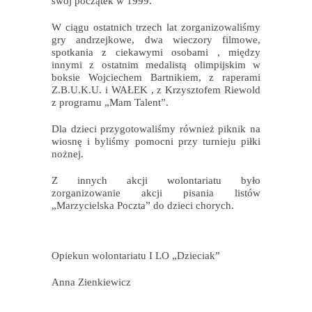
swój początek w 1999.
W ciągu ostatnich trzech lat zorganizowaliśmy
gry andrzejkowe, dwa wieczory filmowe,
spotkania z ciekawymi osobami , między
innymi z ostatnim medalistą olimpijskim w
boksie Wojciechem Bartnikiem, z raperami
Z.B.U.K.U. i WAŁEK , z Krzysztofem Riewold
z programu „Mam Talent”.
Dla dzieci przygotowaliśmy również piknik na
wiosnę i byliśmy pomocni przy turnieju piłki
nożnej.
Z innych akcji wolontariatu było
zorganizowanie akcji pisania listów
„Marzycielska Poczta” do dzieci chorych.
Opiekun wolontariatu I LO „Dzieciak”
Anna Zienkiewicz