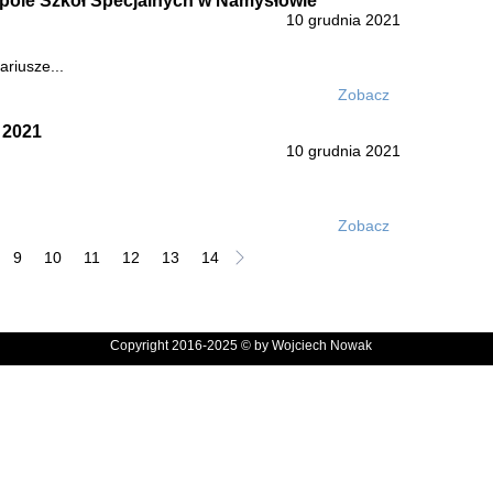
spole Szkół Specjalnych w Namysłowie
10 grudnia 2021
riusze...
Zobacz
 2021
10 grudnia 2021
Zobacz
9
10
11
12
13
14
Copyright 2016-2025 © by Wojciech Nowak