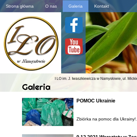
Strona główna
O nas
Galeria
Kontakt
I LO im. J. Iwaszkiewicza
w Namysłowie,
ul. Mick
Galeria
POMOC Ukrainie
Zbiórka na pomoc dla Ukrainy!.