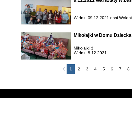
9.12.2021 Warsztaty w Ze
W dniu 09.12.2021 nasi Wolonta
Mikołajki w Domu Dziecka
Mikołajki :)
W dniu 8.12.2021...
1
2
3
4
5
6
7
8