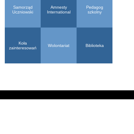
Samorząd
Amnesty
Pedagog
Uczniowski
International
szkolny
Koła
Wolontariat
Biblioteka
zainteresowań