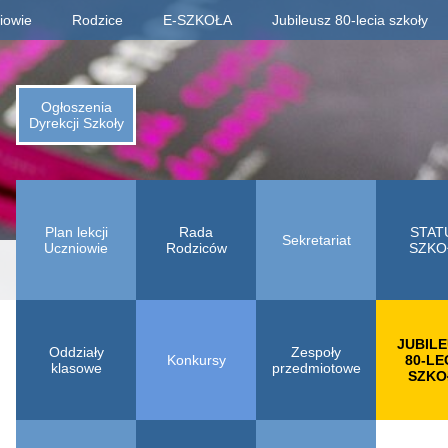
iowie
Rodzice
E-SZKOŁA
Jubileusz 80-lecia szkoły
Informacje o jubileuszu
Rejestracja absolwentów
Ogłoszenia
Dyrekcji Szkoły
Płatności za zjazd, bal
Fotogaleria archiwaliów
Kalendarium 1945-2025
Plan lekcji
Rada
STAT
Animacje (liczby, daty)
Sekretariat
Uczniowie
Rodziców
SZKO
Odliczamy dni do zjazdu
Indeks absolwentów
JUBIL
Oddziały
Zespoły
Konkursy
80-LE
klasowe
przedmiotowe
SZKO