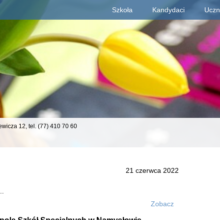
Szkoła
Kandydaci
Uczn
Deklaracja dostępności
iewicza 12,
tel. (77) 410 70 60
21 czerwca 2022
..
Zobacz