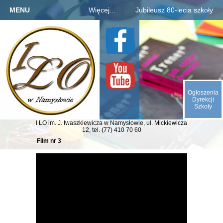
MENU
Więcej...
Jubileusz 80-lecia szkoły
Strona główna
Szkoła
Informacje o jubileuszu
Kandydaci
Rejestracja absolwentów
O nas
Uczniowie
Płatności za zjazd, bal
Galeria
Rodzice
Fotogaleria archiwaliów
Kontakt
Ogłoszenia
E-SZKOŁA
Kalendarium 1945-2025
Dyrekcji
Szkoły
Animacje (liczby, daty)
I LO im. J. Iwaszkiewicza
w Namysłowie,
ul. Mickiewicza
Odliczamy dni do zjazdu
12,
tel. (77) 410 70 60
Film nr 3
Indeks absolwentów