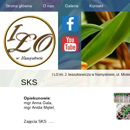
Strona główna
O nas
Galeria
Kontakt
I LO im. J. Iwaszkiewicza
w Namysłowie,
ul. Mick
SKS
Opiekunowie
:
mgr Anna Gala,
mgr Anida Mętel,
Zajęcia SKS: .....