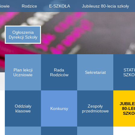
iowie
Rodzice
E-SZKOŁA
Jubileusz 80-lecia szkoły
Informacje o jubileuszu
Rejestracja absolwentów
Ogłoszenia
Dyrekcji Szkoły
Płatności za zjazd, bal
Fotogaleria archiwaliów
Kalendarium 1945-2025
Plan lekcji
Rada
STAT
Animacje (liczby, daty)
Sekretariat
Uczniowie
Rodziców
SZKO
Odliczamy dni do zjazdu
Indeks absolwentów
JUBIL
Oddziały
Zespoły
Konkursy
80-LE
klasowe
przedmiotowe
SZKO