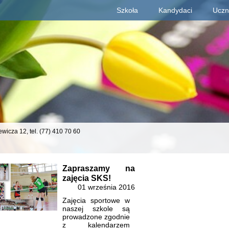
Szkoła
Kandydaci
Uczn
Deklaracja dostępności
iewicza 12,
tel. (77) 410 70 60
Zapraszamy na
zajęcia SKS!
01 września 2016
Zajęcia sportowe w
naszej szkole są
prowadzone zgodnie
z kalendarzem