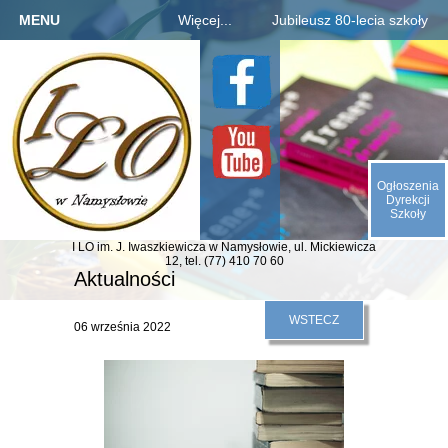
MENU
Więcej...
Jubileusz 80-lecia szkoły
Strona główna
Szkoła
Informacje o jubileuszu
Kandydaci
Rejestracja absolwentów
O nas
Uczniowie
Płatności za zjazd, bal
Galeria
Rodzice
Fotogaleria archiwaliów
Kontakt
Ogłoszenia
E-SZKOŁA
Kalendarium 1945-2025
Dyrekcji
Szkoły
Animacje (liczby, daty)
I LO im. J. Iwaszkiewicza
w Namysłowie,
ul. Mickiewicza
Odliczamy dni do zjazdu
12,
tel. (77) 410 70 60
Aktualności
Indeks absolwentów
WSTECZ
06 września 2022