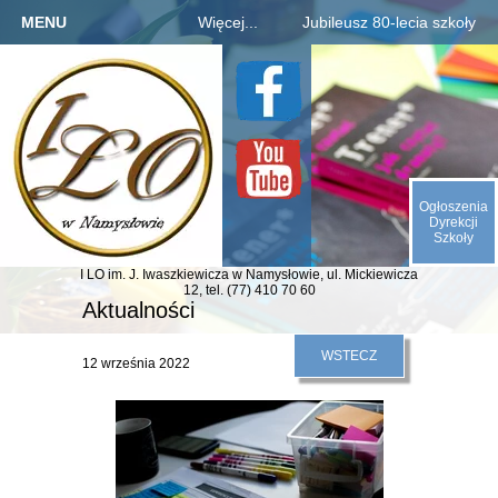
MENU
Więcej...
Jubileusz 80-lecia szkoły
Strona główna
Szkoła
Informacje o jubileuszu
Kandydaci
Rejestracja absolwentów
O nas
Uczniowie
Płatności za zjazd, bal
Galeria
Rodzice
Fotogaleria archiwaliów
Kontakt
Ogłoszenia
E-SZKOŁA
Kalendarium 1945-2025
Dyrekcji
Szkoły
Animacje (liczby, daty)
I LO im. J. Iwaszkiewicza
w Namysłowie,
ul. Mickiewicza
Odliczamy dni do zjazdu
12,
tel. (77) 410 70 60
Aktualności
Indeks absolwentów
WSTECZ
12 września 2022