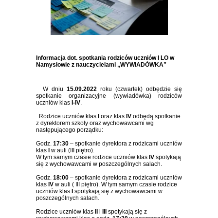
Informacja dot. spotkania rodziców uczniów I LO w
Namysłowie z nauczycielami
„WYWIADÓWKA”
W dniu
15.09.2022
roku (czwartek) odbędzie się
spotkanie organizacyjne (wywiadówka) rodziców
uczniów klas
I-IV
.
Rodzice uczniów klas
I
oraz klas
IV
odbędą spotkanie
z dyrektorem szkoły oraz wychowawcami wg
następującego porządku:
Godz.
17:30
– spotkanie dyrektora z rodzicami uczniów
klas
I
w auli (III piętro).
W tym samym czasie rodzice uczniów klas
IV
spotykają
się z wychowawcami w poszczególnych salach.
Godz.
18:00
– spotkanie dyrektora z rodzicami uczniów
klas
IV
w auli ( III piętro). W tym samym czasie rodzice
uczniów klas
I
spotykają się z wychowawcami w
poszczególnych salach.
Rodzice uczniów klas
II
i
III
spotykają się z