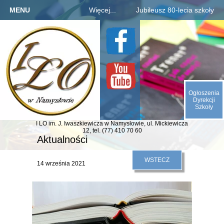
MENU
Więcej...
Jubileusz 80-lecia szkoły
Strona główna
Szkoła
Informacje o jubileuszu
Kandydaci
Rejestracja absolwentów
O nas
Uczniowie
Płatności za zjazd, bal
Galeria
Rodzice
Fotogaleria archiwaliów
Kontakt
Ogłoszenia
E-SZKOŁA
Kalendarium 1945-2025
Dyrekcji
Szkoły
Animacje (liczby, daty)
I LO im. J. Iwaszkiewicza
w Namysłowie,
ul. Mickiewicza
Odliczamy dni do zjazdu
12,
tel. (77) 410 70 60
Aktualności
Indeks absolwentów
WSTECZ
14 września 2021