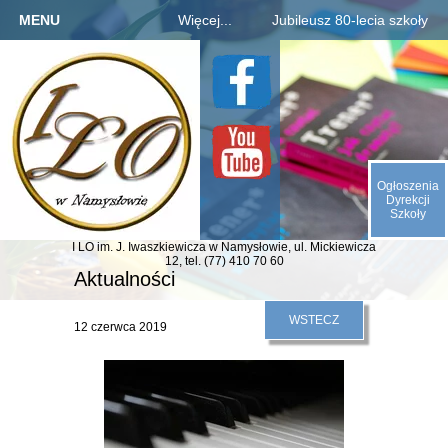
MENU
Więcej...
Jubileusz 80-lecia szkoły
Strona główna
Szkoła
Informacje o jubileuszu
Kandydaci
Rejestracja absolwentów
O nas
Uczniowie
Płatności za zjazd, bal
Galeria
Rodzice
Fotogaleria archiwaliów
Kontakt
Ogłoszenia
E-SZKOŁA
Kalendarium 1945-2025
Dyrekcji
Szkoły
Animacje (liczby, daty)
I LO im. J. Iwaszkiewicza
w Namysłowie,
ul. Mickiewicza
Odliczamy dni do zjazdu
12,
tel. (77) 410 70 60
Aktualności
Indeks absolwentów
WSTECZ
12 czerwca 2019