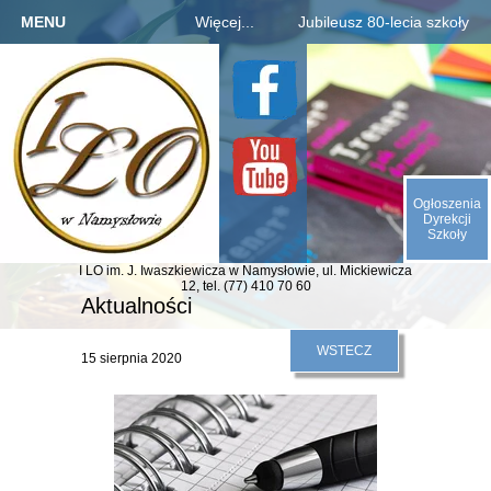
MENU
Więcej...
Jubileusz 80-lecia szkoły
Strona główna
Szkoła
Informacje o jubileuszu
Kandydaci
Rejestracja absolwentów
O nas
Uczniowie
Płatności za zjazd, bal
Galeria
Rodzice
Fotogaleria archiwaliów
Kontakt
Ogłoszenia
E-SZKOŁA
Kalendarium 1945-2025
Dyrekcji
Szkoły
Animacje (liczby, daty)
I LO im. J. Iwaszkiewicza
w Namysłowie,
ul. Mickiewicza
Odliczamy dni do zjazdu
12,
tel. (77) 410 70 60
Aktualności
Indeks absolwentów
WSTECZ
15 sierpnia 2020