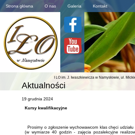
Strona główna
O nas
Galeria
Kontakt
I LO im. J. Iwaszkiewicza
w Namysłowie,
ul. Mick
Aktualności
19 grudnia 2024
Kursy kwalifikacyjne
Prosimy o zgłoszenie wychowawcom klas chęci udziału w
(w wymiarze 40 godzin - zajęcia pozalekcyjne realizo