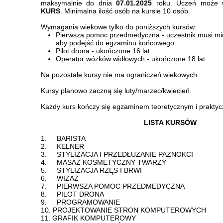
maksymalnie do dnia
07.01.2025
roku. Uczeń może
KURS
. Minimalna ilość osób na kursie 10 osób.
Wymagania wiekowe tylko do poniższych kursów:
Pierwsza pomoc przedmedyczna - uczestnik musi mie
aby podejść do egzaminu końcowego
Pilot drona - ukończone 16 lat
Operator wózków widłowych - ukończone 18 lat
Na pozostałe kursy nie ma ograniczeń wiekowych.
Kursy planowo zaczną się luty/marzec/kwiecień.
Każdy kurs kończy się egzaminem teoretycznym i prakty
LISTA KURSÓW
1. BARISTA
2. KELNER
3. STYLIZACJA I PRZEDŁUŻANIE PAZNOKCI
4. MASAŻ KOSMETYCZNY TWARZY
5. STYLIZACJA RZĘS I BRWI
6. WIZAŻ
7. PIERWSZA POMOC PRZEDMEDYCZNA
8. PILOT DRONA
9. PROGRAMOWANIE
10. PROJEKTOWANIE STRON KOMPUTEROWYCH
11. GRAFIK KOMPUTEROWY