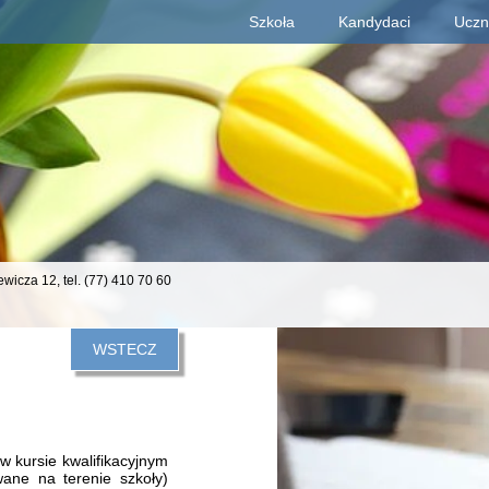
Szkoła
Kandydaci
Uczn
Deklaracja dostępności
iewicza 12,
tel. (77) 410 70 60
WSTECZ
 kursie kwalifikacyjnym
wane na terenie szkoły)