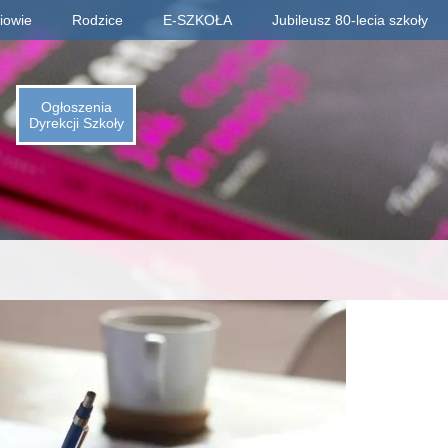
iowie
Rodzice
E-SZKOŁA
Jubileusz 80-lecia szkoły
Informacje o jubileuszu
Rejestracja absolwentów
Ogłoszenia
Dyrekcji Szkoły
Płatności za zjazd, bal
Fotogaleria archiwaliów
Kalendarium 1945-2025
Animacje (liczby, daty)
Odliczamy dni do zjazdu
Indeks absolwentów