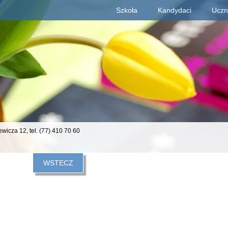
Szkoła
Kandydaci
Uczn
Deklaracja dostępności
iewicza 12,
tel. (77) 410 70 60
WSTECZ