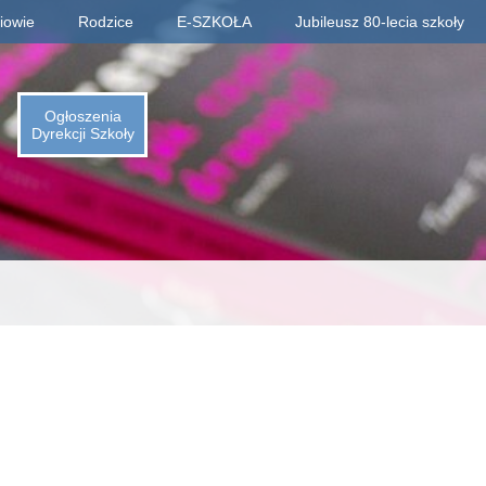
iowie
Rodzice
E-SZKOŁA
Jubileusz 80-lecia szkoły
Informacje o jubileuszu
Rejestracja absolwentów
Ogłoszenia
Dyrekcji Szkoły
Płatności za zjazd, bal
Fotogaleria archiwaliów
Kalendarium 1945-2025
Animacje (liczby, daty)
Odliczamy dni do zjazdu
Indeks absolwentów