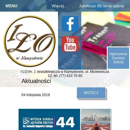
MENU
Więcej...
Jubileusz 80-lecia szkoły
Strona główna
Szkoła
Informacje o jubileuszu
Kandydaci
Rejestracja absolwentów
O nas
Uczniowie
Płatności za zjazd, bal
Galeria
Rodzice
Fotogaleria archiwaliów
Kontakt
Ogłoszenia
E-SZKOŁA
Kalendarium 1945-2025
Dyrekcji
Szkoły
Animacje (liczby, daty)
I LO im. J. Iwaszkiewicza
w Namysłowie,
ul. Mickiewicza
Odliczamy dni do zjazdu
12,
tel. (77) 410 70 60
Aktualności
Indeks absolwentów
WSTECZ
04 listopada 2019