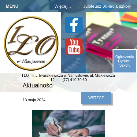
MENU
Więcej...
Jubileusz 80-lecia szkoły
Strona główna
Szkoła
Informacje o jubileuszu
Kandydaci
Rejestracja absolwentów
O nas
Uczniowie
Płatności za zjazd, bal
Galeria
Rodzice
Fotogaleria archiwaliów
Kontakt
Ogłoszenia
E-SZKOŁA
Kalendarium 1945-2025
Dyrekcji
Szkoły
Animacje (liczby, daty)
I LO im. J. Iwaszkiewicza
w Namysłowie,
ul. Mickiewicza
Odliczamy dni do zjazdu
12,
tel. (77) 410 70 60
Aktualności
Indeks absolwentów
WSTECZ
13 maja 2024