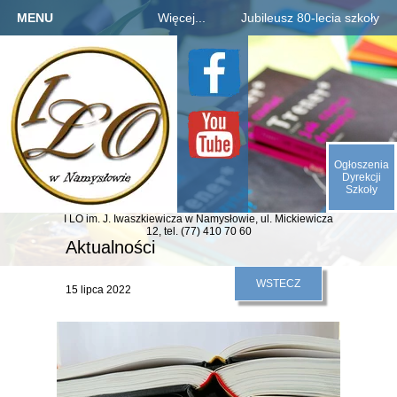
MENU
Więcej...
Jubileusz 80-lecia szkoły
Strona główna
Szkoła
Informacje o jubileuszu
Kandydaci
Rejestracja absolwentów
O nas
Uczniowie
Płatności za zjazd, bal
Galeria
Rodzice
Fotogaleria archiwaliów
Kontakt
Ogłoszenia
E-SZKOŁA
Kalendarium 1945-2025
Dyrekcji
Szkoły
Animacje (liczby, daty)
I LO im. J. Iwaszkiewicza
w Namysłowie,
ul. Mickiewicza
Odliczamy dni do zjazdu
12,
tel. (77) 410 70 60
Aktualności
Indeks absolwentów
WSTECZ
15 lipca 2022