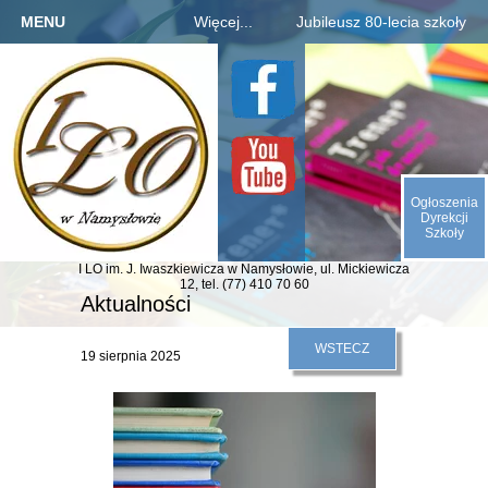
MENU
Więcej...
Jubileusz 80-lecia szkoły
Strona główna
Szkoła
Informacje o jubileuszu
Kandydaci
Rejestracja absolwentów
O nas
Uczniowie
Płatności za zjazd, bal
Galeria
Rodzice
Fotogaleria archiwaliów
Kontakt
Ogłoszenia
E-SZKOŁA
Kalendarium 1945-2025
Dyrekcji
Szkoły
Animacje (liczby, daty)
I LO im. J. Iwaszkiewicza
w Namysłowie,
ul. Mickiewicza
Odliczamy dni do zjazdu
12,
tel. (77) 410 70 60
Aktualności
Indeks absolwentów
WSTECZ
19 sierpnia 2025