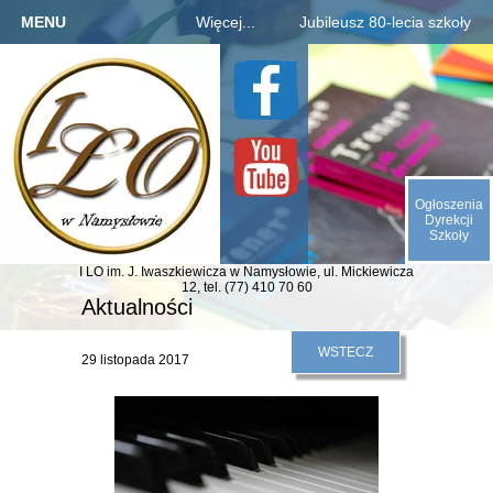
MENU
Więcej...
Jubileusz 80-lecia szkoły
Strona główna
Szkoła
Informacje o jubileuszu
Kandydaci
Rejestracja absolwentów
O nas
Uczniowie
Płatności za zjazd, bal
Galeria
Rodzice
Fotogaleria archiwaliów
Kontakt
Ogłoszenia
E-SZKOŁA
Kalendarium 1945-2025
Dyrekcji
Szkoły
Animacje (liczby, daty)
I LO im. J. Iwaszkiewicza
w Namysłowie,
ul. Mickiewicza
Odliczamy dni do zjazdu
12,
tel. (77) 410 70 60
Aktualności
Indeks absolwentów
WSTECZ
29 listopada 2017