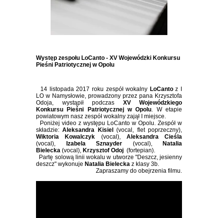
Występ zespołu LoCanto - XV Wojewódzki Konkursu
Pieśni Patriotycznej w Opolu
14 listopada 2017 roku zespół wokalny
LoCanto
z I
LO w Namysłowie, prowadzony przez pana Krzysztofa
Odoja, wystąpił podczas
XV Wojewódzkiego
Konkursu Pieśni Patriotycznej w Opolu
. W etapie
powiatowym nasz zespół wokalny zajął I miejsce.
Poniżej video z występu LoCanto w Opolu. Zespół w
składzie:
Aleksandra Kisiel
(vocal, flet poprzeczny),
Wiktoria Kowalczyk
(vocal),
Aleksandra Cieśla
(vocal),
Izabela Sznayder
(vocal),
Natalia
Bielecka
(vocal),
Krzysztof Odoj
(fortepian).
Partę solową linii wokalu w utworze "Deszcz, jesienny
deszcz" wykonuje
Natalia Bielecka
z klasy 3b.
Zapraszamy do obejrzenia filmu.