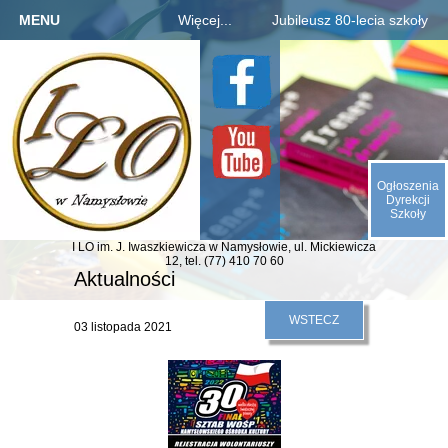
MENU
Więcej...
Jubileusz 80-lecia szkoły
Strona główna
Szkoła
Informacje o jubileuszu
Kandydaci
Rejestracja absolwentów
O nas
Uczniowie
Płatności za zjazd, bal
Galeria
Rodzice
Fotogaleria archiwaliów
Kontakt
Ogłoszenia
E-SZKOŁA
Kalendarium 1945-2025
Dyrekcji
Szkoły
Animacje (liczby, daty)
I LO im. J. Iwaszkiewicza
w Namysłowie,
ul. Mickiewicza
Odliczamy dni do zjazdu
12,
tel. (77) 410 70 60
Aktualności
Indeks absolwentów
WSTECZ
03 listopada 2021