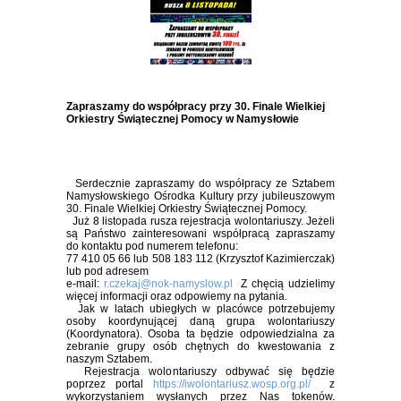
Zapraszamy do współpracy przy 30. Finale Wielkiej
Orkiestry Świątecznej Pomocy w Namysłowie
Serdecznie zapraszamy do współpracy ze Sztabem
Namysłowskiego Ośrodka Kultury przy jubileuszowym
30. Finale Wielkiej Orkiestry Świątecznej Pomocy.
Już 8 listopada rusza rejestracja wolontariuszy. Jeżeli
są Państwo zainteresowani współpracą zapraszamy
do kontaktu pod numerem telefonu:
77 410 05 66 lub 508 183 112 (Krzysztof Kazimierczak)
lub pod adresem
e-mail:
r.czekaj@nok-namyslow.pl
Z chęcią udzielimy
więcej informacji oraz odpowiemy na pytania.
Jak w latach ubiegłych w placówce potrzebujemy
osoby koordynującej daną grupa wolontariuszy
(Koordynatora). Osoba ta będzie odpowiedzialna za
zebranie grupy osób chętnych do kwestowania z
naszym Sztabem.
Rejestracja wolontariuszy odbywać się będzie
poprzez portal
https://iwolontariusz.wosp.org.pl/
z
wykorzystaniem wysłanych przez Nas tokenów.