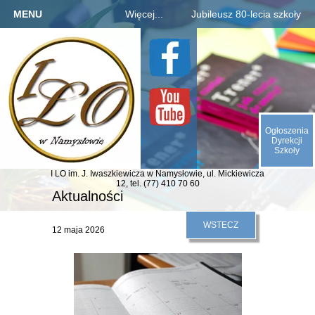
MENU
Więcej...
Jubileusz 80-lecia szkoły
Strona główna
Szkoła
Informacje o jubileuszu
Kandydaci
Rejestracja absolwentów
O nas
Uczniowie
Płatności za zjazd, bal
Galeria
Rodzice
Fotogaleria archiwaliów
Kontakt
Ogłoszenia
E-SZKOŁA
Kalendarium 1945-2025
Dyrekcji
Szkoły
Animacje (liczby, daty)
I LO im. J. Iwaszkiewicza
w Namysłowie,
ul. Mickiewicza
Odliczamy dni do zjazdu
12,
tel. (77) 410 70 60
Aktualności
Indeks absolwentów
WSTECZ
12 maja 2026