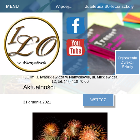
MENU
Więcej...
Jubileusz 80-lecia szkoły
Strona główna
Szkoła
Informacje o jubileuszu
Kandydaci
Rejestracja absolwentów
O nas
Uczniowie
Płatności za zjazd, bal
Galeria
Rodzice
Fotogaleria archiwaliów
Kontakt
Ogłoszenia
E-SZKOŁA
Kalendarium 1945-2025
Dyrekcji
Szkoły
Animacje (liczby, daty)
I LO im. J. Iwaszkiewicza
w Namysłowie,
ul. Mickiewicza
Odliczamy dni do zjazdu
12,
tel. (77) 410 70 60
Aktualności
Indeks absolwentów
WSTECZ
31 grudnia 2021