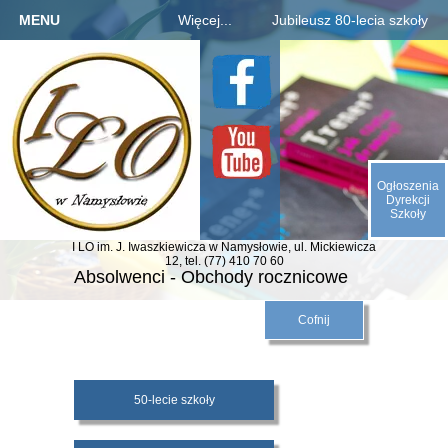
MENU
Więcej...
Jubileusz 80-lecia szkoły
Strona główna
Szkoła
Informacje o jubileuszu
Kandydaci
Rejestracja absolwentów
O nas
Uczniowie
Płatności za zjazd, bal
Galeria
Rodzice
Fotogaleria archiwaliów
Kontakt
Ogłoszenia
E-SZKOŁA
Kalendarium 1945-2025
Dyrekcji
Szkoły
Animacje (liczby, daty)
I LO im. J. Iwaszkiewicza
w Namysłowie,
ul. Mickiewicza
Odliczamy dni do zjazdu
12,
tel. (77) 410 70 60
Absolwenci - Obchody rocznicowe
Indeks absolwentów
Cofnij
50-lecie szkoły